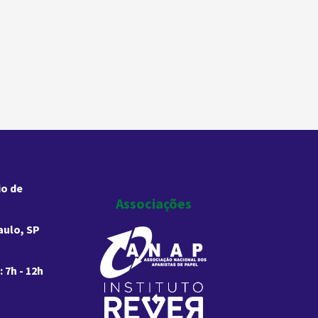
io de
Associações
aulo, SP
 7h - 12h