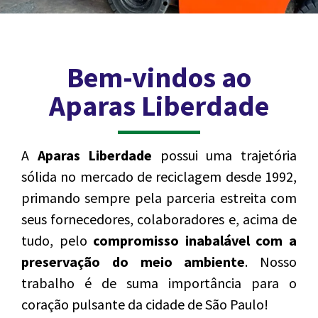
Coleta e
Comercialização
Bem-vindos ao
de Materiais
Aparas Liberdade
Recicláveis
Nós somos especialistas em
A
Aparas Liberdade
possui uma trajetória
receber, coletar, pesar e
sólida no mercado de reciclagem desde 1992,
comercializar aparas de papel
primando sempre pela parceria estreita com
e outros materiais para
seus fornecedores, colaboradores e, acima de
reciclagem.
tudo, pelo
compromisso inabalável com a
preservação do meio ambiente
. Nosso
RECICLE CONOSCO
trabalho é de suma importância para o
coração pulsante da cidade de São Paulo!