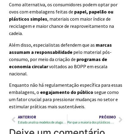
Como alternativa, os consumidores podem optar por
ovos com embalagens feitas de
papel, papelão ou
plásticos simples
, materiais com maior índice de
reciclagem e maior chance de reaproveitamento na
cadeia.
Além disso, especialistas defendem que as
marcas
assumam a responsabilidade
pelo material pós-
consumo, por meio da criação de
programas de
economia circular
voltados ao BOPP em escala
nacional.
Enquanto não há regulamentação específica para essas
embalagens, o
engajamento do público
segue como
um fator crucial para pressionar mudanças no setor e
estimular práticas mais sustentáveis.
ANTERIOR
PRÓXIMO
Estudo analisa modelos de aluguel de roupas como alternativa sustentável à moda tradicional
Por que a maioria dos plásticos mais vendidos no Brasil não é reciclada?
Deixe um comentário