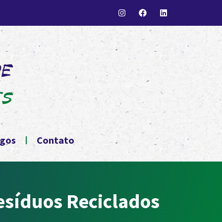
igos
Contato
esíduos Reciclados