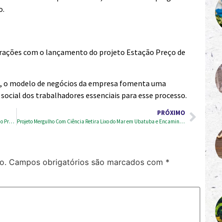
o.
rações com o lançamento do projeto Estação Preço de
os, o modelo de negócios da empresa fomenta uma
ocial dos trabalhadores essenciais para esse processo.
PRÓXIMO
Carnaval de São Paulo: 227 Toneladas de Lixo Retiradas das Ruas no Pré-Carnaval
Projeto Mergulho Com Ciência Retira Lixo do Mar em Ubatuba e Encaminha para Reciclagem
o.
Campos obrigatórios são marcados com
*